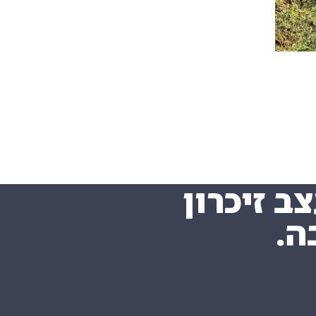
ב זיכרון
ה.